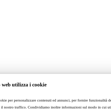
osphere inside the Casa Museo Remo Brindisi,
 web utilizza i cookie
age in dialogue with an era
inary spirit.
ay blends
ookie per personalizzare contenuti ed annunci, per fornire funzionalità d
, and art.
 il nostro traffico. Condividiamo inoltre informazioni sul modo in cui util