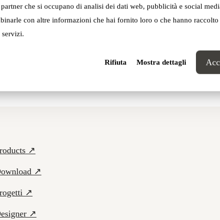
 seamlessly integrate into the environment,
i partner che si occupano di analisi dei dati web, pubblicità e social media
g to a shared language.
inarle con altre informazioni che hai fornito loro o che hanno raccolto
 servizi.
emo Brinidisi House Museum
Acce
Rifiuta
Mostra dettagli
roducts ↗
ownload ↗
rogetti ↗
esigner ↗