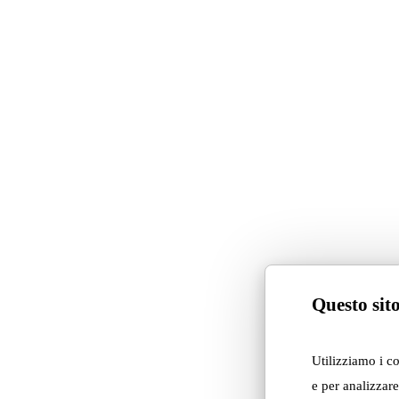
The book 07/24
“Total white”
Pure white and a 1970s atm
Questo sito
chosen by Adrenalina to eng
and a visionary, multidiscipl
This is a place that still tod
Utilizziamo i c
timeless architecture, design
e per analizzare