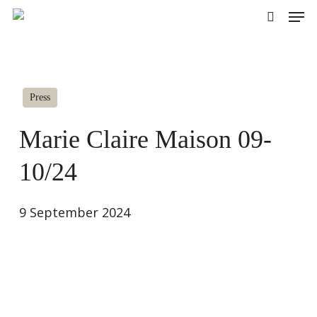
Skip
Men
to
search
main
content
Press
Marie Claire Maison 09-
10/24
9 September 2024