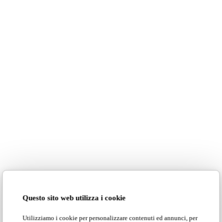
Maria Claire Maison 09-10/24
pag.75
Nubia
, the rocking armchair designed
by
Debonademeo Studio
in geranium red,
is the perfect seat for relaxing, reading,
or meditating.
Nubia
design
Debonademeo Studio
Questo sito web utilizza i cookie
Utilizziamo i cookie per personalizzare contenuti ed annunci, per