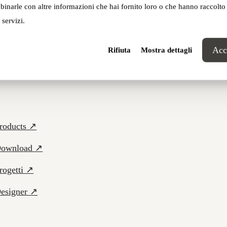
inarle con altre informazioni che hai fornito loro o che hanno raccolto
 servizi.
Acce
Rifiuta
Mostra dettagli
roducts ↗
ownload ↗
rogetti ↗
esigner ↗