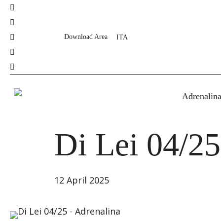
Skip
facebook
to
pinterest
main
linkedin
ITA
Download Area
content
youtube
instagram
Hit enter to search or ESC to close
Adrenalin
Press
Di Lei 04/25
12 April 2025