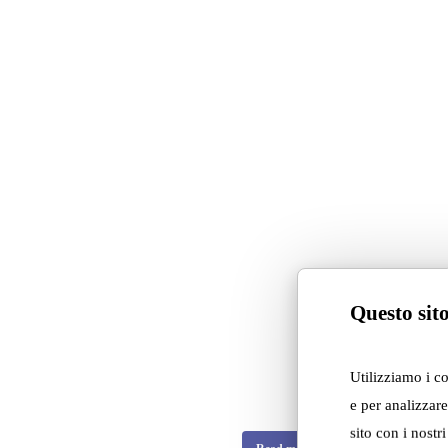
Di Lei 04/25
“Tactile guided t
Questo sito
Design opens up to blind vis
—and toanyone curious to e
thanks to the collaboration
Utilizziamo i c
Museo Omero, and the Cavaz
e per analizzare
sito con i nostr