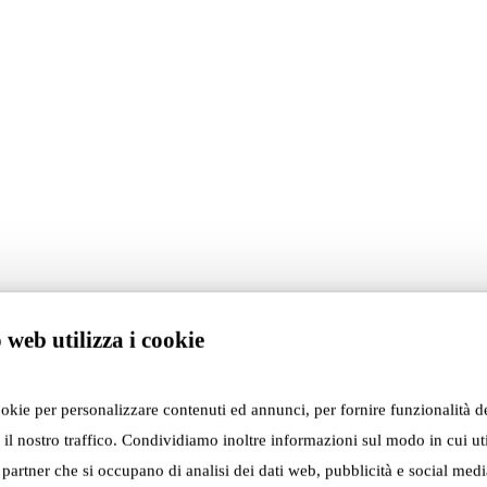
ours at Fuorisalone 2025”
 web utilizza i cookie
itors
xperience it in the dark—
 between Adrenalina,
ookie per personalizzare contenuti ed annunci, per fornire funzionalità d
za Institute of Bologna.
 il nostro traffico. Condividiamo inoltre informazioni sul modo in cui util
i partner che si occupano di analisi dei dati web, pubblicità e social media