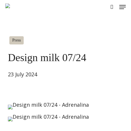
Skip
Men
to
search
main
content
Press
Design milk 07/24
23 July 2024