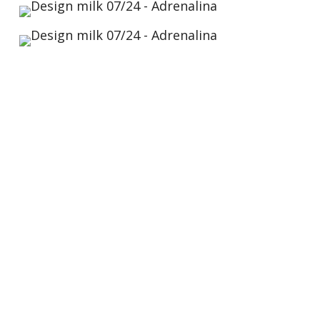
Design milk 07/24
“Adrenalina release 4 new
collections
in the sustainable stand Agorà”
Adrenalina’s eco-friendly stand at Salone del Mobile