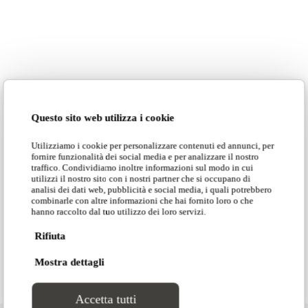
2024.
An agora, a square where design and people meet
and engage in multidirectional dialogue.
Everyday objects,borrowed from the production cycle
of sofas and armchairs, become sustainable scenic
elements
Questo sito web utilizza i cookie
that will return to their original function once the
event concludes.
Utilizziamo i cookie per personalizzare contenuti ed annunci, per
fornire funzionalità dei social media e per analizzare il nostro
traffico. Condividiamo inoltre informazioni sul modo in cui
utilizzi il nostro sito con i nostri partner che si occupano di
Adrenalina Salone del Mobile 2024
analisi dei dati web, pubblicità e social media, i quali potrebbero
combinarle con altre informazioni che hai fornito loro o che
hanno raccolto dal tuo utilizzo dei loro servizi.
Read more
Rifiuta
Mostra dettagli
Accetta tutti