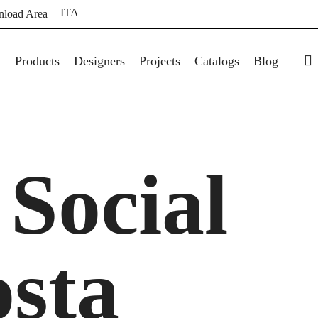
ITA
load Area
s
a
Products
Designers
Projects
Catalogs
Blog
Social
osta