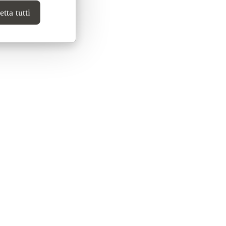
tta tutti
Ata ↗