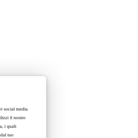
ei social media
izzi il nostro
, i quali
 dal tuo