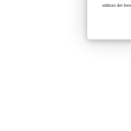
Jelly ↗
utilizzo dei loro
Sexychair ↗