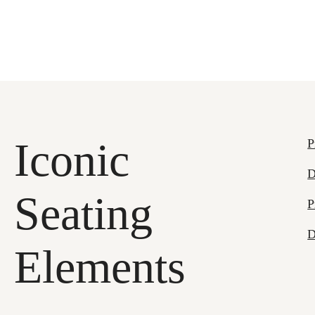
Iconic
P
D
Seating
P
D
Elements