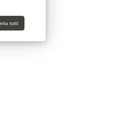
Ouo ↗
tta tutti