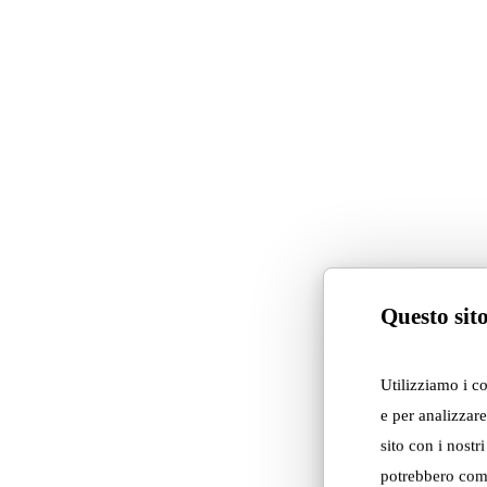
Products used i
project
Questo sito
Utilizziamo i c
e per analizzare
sito con i nostr
potrebbero comb