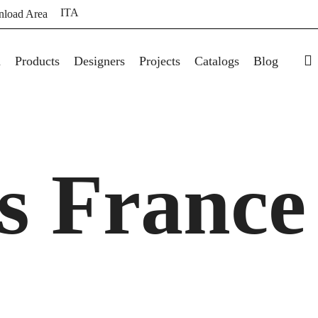
ITA
load Area
s
a
Products
Designers
Projects
Catalogs
Blog
is France