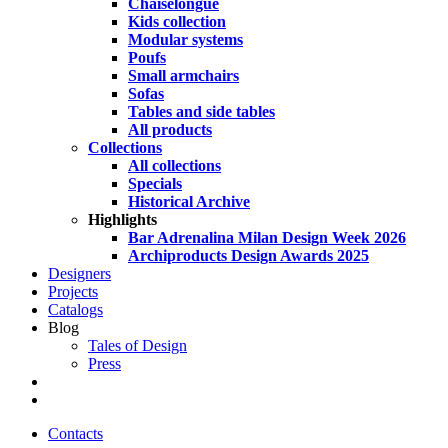
Chaiselongue
Kids collection
Modular systems
Poufs
Small armchairs
Sofas
Tables and side tables
All products
Collections
All collections
Specials
Historical Archive
Highlights
Bar Adrenalina Milan Design Week 2026
Archiproducts Design Awards 2025
Designers
Projects
Catalogs
Blog
Tales of Design
Press
search
Contacts