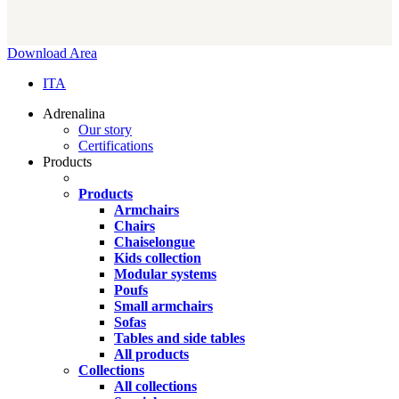
Close
Download Area
Menu
ITA
Adrenalina
Our story
Certifications
Products
Products
Armchairs
Chairs
Chaiselongue
Kids collection
Modular systems
Poufs
Small armchairs
Sofas
Tables and side tables
All products
Collections
All collections