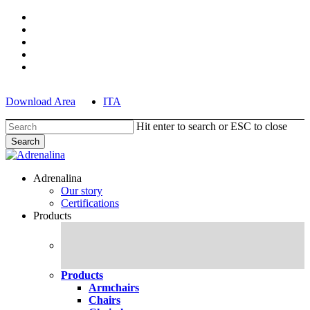
Skip
facebook
to
pinterest
main
linkedin
content
youtube
instagram
Download Area
ITA
Hit enter to search or ESC to close
Search
Close
Search
search
Menu
Adrenalina
Our story
Certifications
Products
Products
Armchairs
Chairs