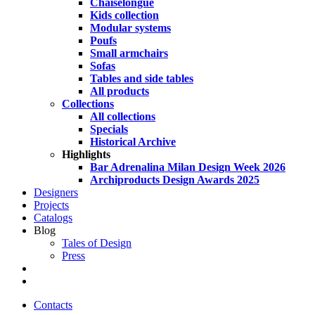
Chaiselongue
Kids collection
Modular systems
Poufs
Small armchairs
Sofas
Tables and side tables
All products
Collections
All collections
Specials
Historical Archive
Highlights
Bar Adrenalina Milan Design Week 2026
Archiproducts Design Awards 2025
Designers
Projects
Catalogs
Blog
Tales of Design
Press
search
Contacts