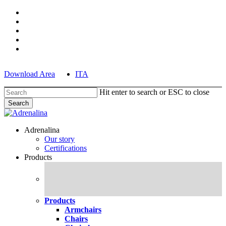
Skip
facebook
to
pinterest
main
linkedin
content
youtube
instagram
Download Area
ITA
Hit enter to search or ESC to close
Search
Close
Search
search
Menu
Adrenalina
Our story
Certifications
Products
Products
Armchairs
Chairs