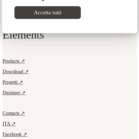
Iconic
Accetta tutti
Seating
Elements
Products ↗
Download ↗
Progetti ↗
Designer ↗
Contacts ↗
ITA ↗
Facebook ↗