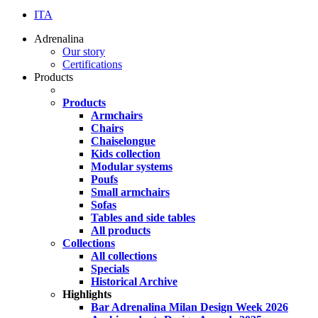
Menu
ITA
Adrenalina
Our story
Certifications
Products
Products
Armchairs
Chairs
Chaiselongue
Kids collection
Modular systems
Poufs
Small armchairs
Sofas
Tables and side tables
All products
Collections
All collections
Specials
Historical Archive
Highlights
Bar Adrenalina Milan Design Week 2026