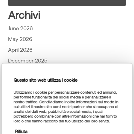
Archivi
June 2026
May 2026
April 2026
December 2025
November 2025
Questo sito web utilizza i cookie
October 2025
September 2025
Utilizziamo i cookie per personalizzare contenuti ed annunci,
per fornire funzionalità dei social media e per analizzare il
nostro traffico. Condividiamo inoltre informazioni sul modo in
July 2025
cui utilizzi il nostro sito con i nostri partner che si occupano di
analisi dei dati web, pubblicità e social media, i quali
June 2025
potrebbero combinarle con altre informazioni che hai fornito
loro o che hanno raccolto dal tuo utilizzo dei loro servizi.
May 2025
Rifiuta