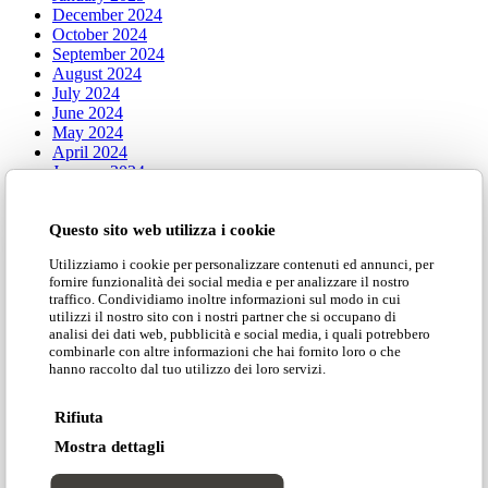
December 2024
October 2024
September 2024
August 2024
July 2024
June 2024
May 2024
April 2024
January 2024
Categorie
Questo sito web utilizza i cookie
Utilizziamo i cookie per personalizzare contenuti ed annunci, per
fornire funzionalità dei social media e per analizzare il nostro
traffico. Condividiamo inoltre informazioni sul modo in cui
Adrenalina Meets
utilizzi il nostro sito con i nostri partner che si occupano di
Press
analisi dei dati web, pubblicità e social media, i quali potrebbero
Tales of Design
combinarle con altre informazioni che hai fornito loro o che
hanno raccolto dal tuo utilizzo dei loro servizi.
Rifiuta
Iconic
Mostra dettagli
Seating