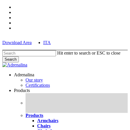
Skip
facebook
to
pinterest
main
linkedin
content
youtube
instagram
Download Area
ITA
Hit enter to search or ESC to close
Search
Close
Search
search
Menu
Adrenalina
Our story
Certifications
Products
Products
Armchairs
Chairs