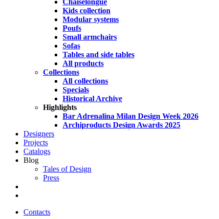
Chaiselongue
Kids collection
Modular systems
Poufs
Small armchairs
Sofas
Tables and side tables
All products
Collections
All collections
Specials
Historical Archive
Highlights
Bar Adrenalina Milan Design Week 2026
Archiproducts Design Awards 2025
Designers
Projects
Catalogs
Blog
Tales of Design
Press
search
Contacts