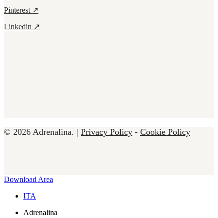
Pinterest ↗
Linkedin ↗
© 2026 Adrenalina. |
Privacy Policy
-
Cookie Policy
Close
Download Area
Menu
ITA
Adrenalina