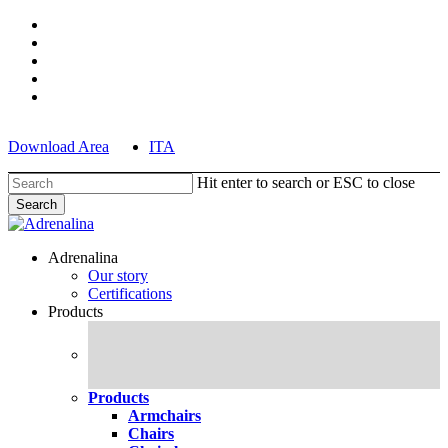
Skip
facebook
to
pinterest
main
linkedin
content
youtube
instagram
Download Area
ITA
Hit enter to search or ESC to close
Search
Close
Search
search
Menu
Adrenalina
Our story
Certifications
Products
Products
Armchairs
Chairs