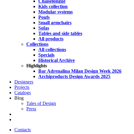
Chaiselongue
Kids collection
Modular systems
Poufs
Small armchairs
Sofas
Tables and side tables
All products
Collections
All collections
Specials
Historical Archive
Highlights
Bar Adrenalina Milan Design Week 2026
Archiproducts Design Awards 2025
Designers
Projects
Catalogs
Blog
Tales of Design
Press
search
Contacts