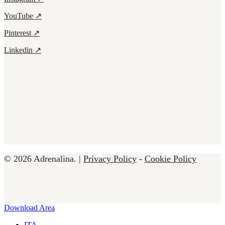
YouTube ↗
Pinterest ↗
Linkedin ↗
© 2026 Adrenalina. |
Privacy Policy
-
Cookie Policy
Close
Download Area
Menu
ITA