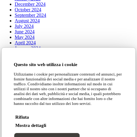
December 2024
October 2024
September 2024
August 2024
July 2024
June 2024
May 2024
April 2024
January 2024
Categorie
Questo sito web utilizza i cookie
Utilizziamo i cookie per personalizzare contenuti ed annunci, per
fornire funzionalità dei social media e per analizzare il nostro
traffico. Condividiamo inoltre informazioni sul modo in cui
Adrenalina Meets
utilizzi il nostro sito con i nostri partner che si occupano di
Press
analisi dei dati web, pubblicità e social media, i quali potrebbero
Tales of Design
combinarle con altre informazioni che hai fornito loro o che
hanno raccolto dal tuo utilizzo dei loro servizi.
Rifiuta
Iconic
Mostra dettagli
Seating