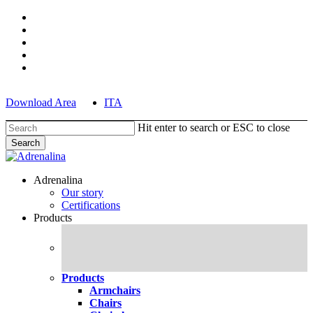
Skip
facebook
to
pinterest
main
linkedin
content
youtube
instagram
Download Area
ITA
Hit enter to search or ESC to close
Search
Close
Search
search
Menu
Adrenalina
Our story
Certifications
Products
Products
Armchairs
Chairs