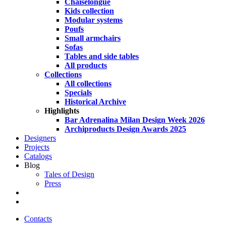
Chaiselongue
Kids collection
Modular systems
Poufs
Small armchairs
Sofas
Tables and side tables
All products
Collections
All collections
Specials
Historical Archive
Highlights
Bar Adrenalina Milan Design Week 2026
Archiproducts Design Awards 2025
Designers
Projects
Catalogs
Blog
Tales of Design
Press
search
Contacts