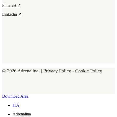
Pinterest ↗
Linkedin ↗
© 2026 Adrenalina. |
Privacy Policy
-
Cookie Policy
Close
Download Area
Menu
ITA
Adrenalina