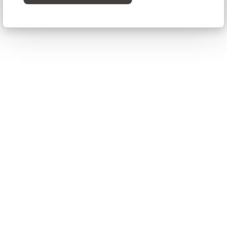
condividono con i brand i valori
straordinari e figure emblematiche
che condividono con i brand i
valori della ricerca e della
creatività derivati da un pensiero
libero e alternativo identificato con
il motto “Adrenalina incontra” per
promuovere e stimolare la
meraviglia dello scambio solo
apparentemente improbabile tra
arte e design, luoghi e persone di
varia natura”
Debonademeo Studio