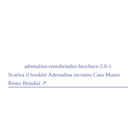
del
Debonademo Studio
e in stretta collaborazione
con Valentina Bigiarini, Adrenalina ha intrapreso nel
2023 un percorso di ricerca curatoriale parallelo a
quello canonico legato al design puramente
commerciale.
Scopri com'è nato il progetto ↗
adrenalina-remobrindisi-brochure-2.0-1
Scarica il booklet Adrenalina incontra Casa Museo
Remo Brindisi ↗