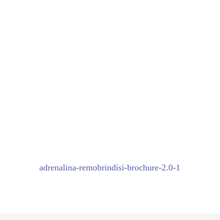
Crea il tuo progetto di
design con noi
Contattaci qui ↗
adrenalina-remobrindisi-brochure-2.0-1