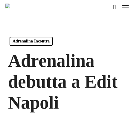
Skip
Men
to
cerca
main
content
Adrenalina Incontra
Adrenalina
debutta a Edit
Napoli