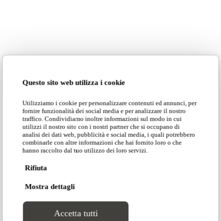
dove ogni singolo arredo è coprotagonista della
scena, oggetto dei desideri capace di racchiudere in sé
tutte le fasi del racconto fin qui narrato, simbolo di
una nuova estetica di cui Adrenalina si fa interprete,
con la volontà di restituire al pubblico l’energia
vibrante di un uomo che credeva fermamente
Questo sito web utilizza i cookie
nell’interdisciplinarità tra arte, architettura e design.
Utilizziamo i cookie per personalizzare contenuti ed annunci, per
“Un viaggio nel mondo delle arti
fornire funzionalità dei social media e per analizzare il nostro
traffico. Condividiamo inoltre informazioni sul modo in cui
utilizzi il nostro sito con i nostri partner che si occupano di
che affianca e promuove le più
analisi dei dati web, pubblicità e social media, i quali potrebbero
combinarle con altre informazioni che hai fornito loro o che
svariate espressioni artistiche con
hanno raccolto dal tuo utilizzo dei loro servizi.
l’obbiettivo di scoprire e ri-
Rifiuta
scoprire luoghi straordinari e
Mostra dettagli
figure emblematiche che
Accetta tutti