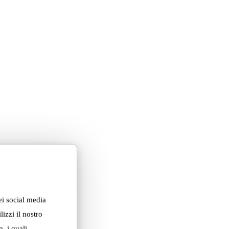
ei social media
izzi il nostro
, i quali