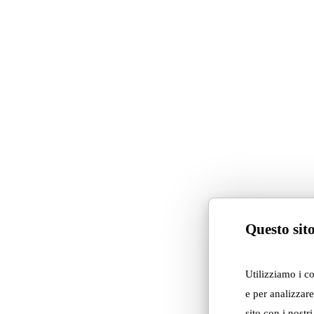
Pianeta Design 0
“Adrenalina al F
A Palazzo Litta nella collet
Questo sito
di MoscaPartner Variations 
tra le sale storiche reso acc
Utilizziamo i c
non vedenti e ipovedenti da
e per analizzare
e l’Istituto dei Ciechi Fran
sito con i nostr