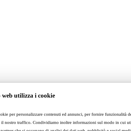
4/25
uorisalone 2025”
tiva Migrations
 web utilizza i cookie
un percorso
essibile a persone
ookie per personalizzare contenuti ed annunci, per fornire funzionalità d
 Adrenalina
 il nostro traffico. Condividiamo inoltre informazioni sul modo in cui util
cesco Cavazza di Bologna.
i partner che si occupano di analisi dei dati web, pubblicità e social media