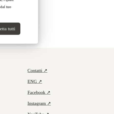
 dal tuo
tta tutti
Contatti ↗
ENG ↗
Facebook ↗
Instagram ↗