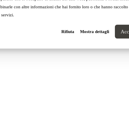
inarle con altre informazioni che hai fornito loro o che hanno raccolto
 servizi.
Acce
Rifiuta
Mostra dettagli
Design
“Come in quel passatempo che richiede di 
sparsi nel foglio per ottenere una silhoue
quello di captare segnali isolati e colle