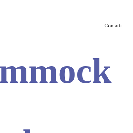
earch
Contatti
mmock