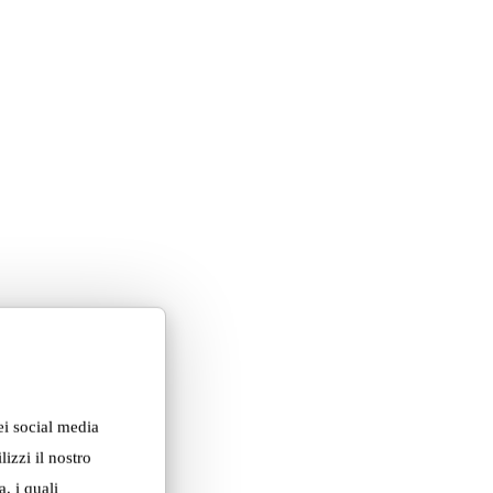
ei social media
izzi il nostro
, i quali