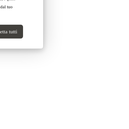
 dal tuo
tta tutti
unire con tratti di penna i puntini
tte, pensiamo che il nostro mestiere sia
garli per generare forme nuove”