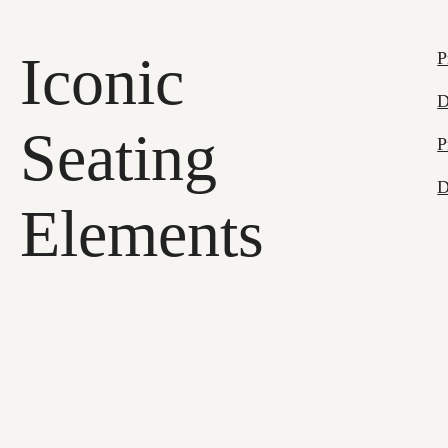
Iconic
P
D
Seating
P
D
Elements