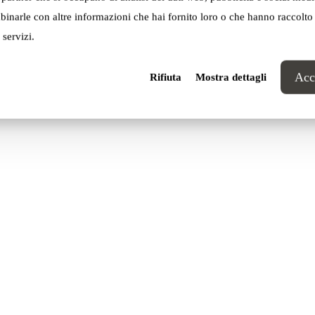
inarle con altre informazioni che hai fornito loro o che hanno raccolto
 servizi.
Acce
Rifiuta
Mostra dettagli
Sly