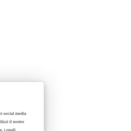
ei social media
izzi il nostro
, i quali