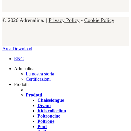
© 2026 Adrenalina. |
Privacy Policy
-
Cookie Policy
Close
Area Download
Menu
ENG
Adrenalina
La nostra storia
Certificazioni
Prodotti
Prodotti
Chaiselongue
Divani
Kids collection
Poltroncine
Poltrone
Pouf