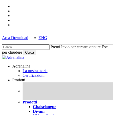
Skip
facebook
to
pinterest
main
linkedin
content
youtube
instagram
Area Download
ENG
Premi Invio per cercare oppure Esc
per chiudere
Cerca
Chiudi
Cerca
cerca
Menu
Adrenalina
La nostra storia
Certificazioni
Prodotti
Prodotti
Chaiselongue
Divani