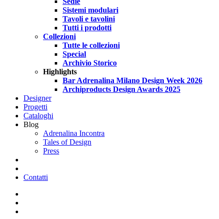
Sedie
Sistemi modulari
Tavoli e tavolini
Tutti i prodotti
Collezioni
Tutte le collezioni
Special
Archivio Storico
Highlights
Bar Adrenalina Milano Design Week 2026
Archiproducts Design Awards 2025
Designer
Progetti
Cataloghi
Blog
Adrenalina Incontra
Tales of Design
Press
search
Contatti
facebook
pinterest
linkedin