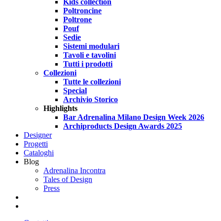
Kids collection
Poltroncine
Poltrone
Pouf
Sedie
Sistemi modulari
Tavoli e tavolini
Tutti i prodotti
Collezioni
Tutte le collezioni
Special
Archivio Storico
Highlights
Bar Adrenalina Milano Design Week 2026
Archiproducts Design Awards 2025
Designer
Progetti
Cataloghi
Blog
Adrenalina Incontra
Tales of Design
Press
search