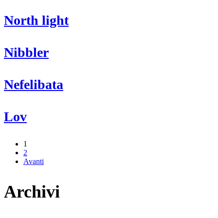
North
North light
light
Nibbler
Nibbler
Nefelibata
Nefelibata
Lov
Lov
1
2
Avanti
Archivi