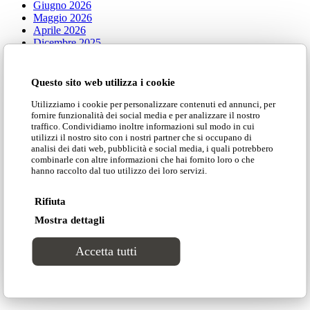
Giugno 2026
Maggio 2026
Aprile 2026
Dicembre 2025
Novembre 2025
Ottobre 2025
Settembre 2025
Questo sito web utilizza i cookie
Luglio 2025
Giugno 2025
Utilizziamo i cookie per personalizzare contenuti ed annunci, per
fornire funzionalità dei social media e per analizzare il nostro
Maggio 2025
traffico. Condividiamo inoltre informazioni sul modo in cui
Aprile 2025
utilizzi il nostro sito con i nostri partner che si occupano di
Marzo 2025
analisi dei dati web, pubblicità e social media, i quali potrebbero
Febbraio 2025
combinarle con altre informazioni che hai fornito loro o che
Gennaio 2025
hanno raccolto dal tuo utilizzo dei loro servizi.
Dicembre 2024
Ottobre 2024
Rifiuta
Settembre 2024
Agosto 2024
Mostra dettagli
Luglio 2024
Giugno 2024
Accetta tutti
Maggio 2024
Aprile 2024
Gennaio 2024