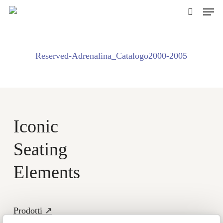
Skip
Men
to
cerca
main
content
Reserved-Adrenalina_Catalogo2000-2005
Iconic
Seating
Elements
Prodotti ↗