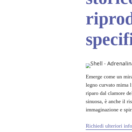
riprod
specif
Emerge come un mirag
legno curvato mima l’
riparo dal clamore d
sinuosa, è anche il ri
immaginazione e spiri
Richiedi ulteriori in