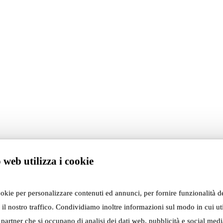
Design
 web utilizza i cookie
“
Il nuovo lusso è poter scegliere ogni gi
ookie per personalizzare contenuti ed annunci, per fornire funzionalità d
 il nostro traffico. Condividiamo inoltre informazioni sul modo in cui util
reinventare continuamente il proprio spa
i partner che si occupano di analisi dei dati web, pubblicità e social media