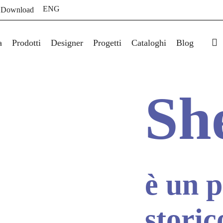
ENG
 Download
s
a
Prodotti
Designer
Progetti
Cataloghi
Blog
She
è un 
storic