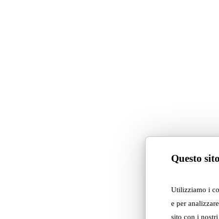
Questo sito
Utilizziamo i c
e per analizzare
sito con i nostr