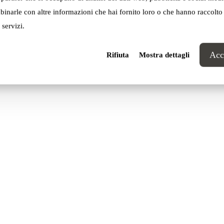
inarle con altre informazioni che hai fornito loro o che hanno raccolto
Simone Micheli ↗
 servizi.
Acce
Rifiuta
Mostra dettagli