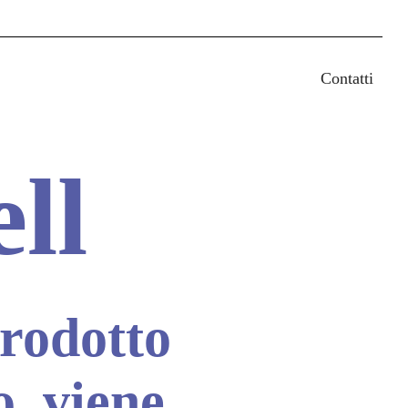
earch
Contatti
ll
prodotto
o, viene