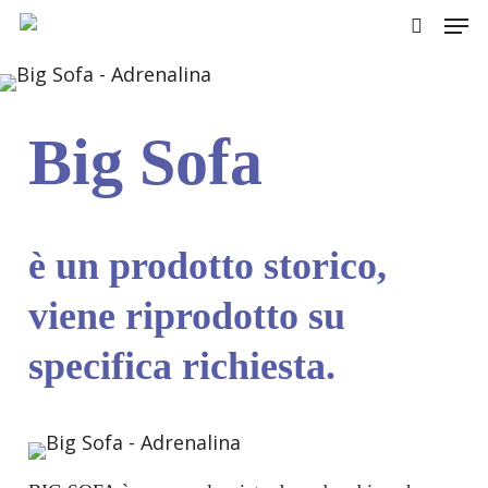
Skip
Men
to
cerca
main
content
Big Sofa
è un prodotto storico,
viene riprodotto su
specifica richiesta.