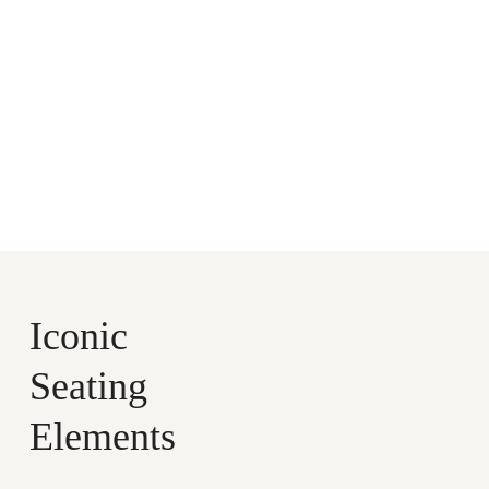
Crea il tuo progetto di
design con noi
Contattaci qui ↗
Iconic
Seating
Elements